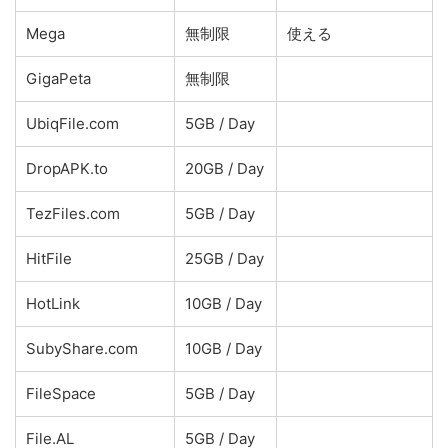
Mega
無制限
使える
GigaPeta
無制限
UbiqFile.com
5GB / Day
DropAPK.to
20GB / Day
TezFiles.com
5GB / Day
HitFile
25GB / Day
HotLink
10GB / Day
SubyShare.com
10GB / Day
FileSpace
5GB / Day
File.AL
5GB / Day