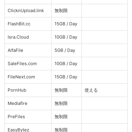
ClicknUpload.link
無制限
FlashBit.cc
15GB / Day
Isra.Cloud
10GB / Day
AlfaFile
5GB / Day
SaleFiles.com
10GB / Day
FileNext.com
15GB / Day
PornHub
無制限
使える
Mediafire
無制限
PreFiles
無制限
EasyBytez
無制限